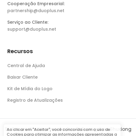
Cooperação Empresarial:
partnership@duoplus.net
Serviço ao Cliente:
support@duoplus.net
Recursos
Central de Ajuda
Baixar Cliente
Kit de Mídia do Logo
Registro de Atualizações
Todos os direitos reservados © Guangzhou Shuxiong
Ao clicar em "Aceitar", você concorda com o uso de
Cookies para otimizar as informações apresentadas a
Koala Information Technology Co., Ltd.