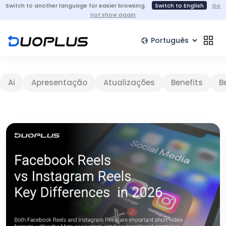
Switch to another language for easier browsing.
Switch to English
Do
not show again
Ai
Apresentação
Atualizações
Benefits
B