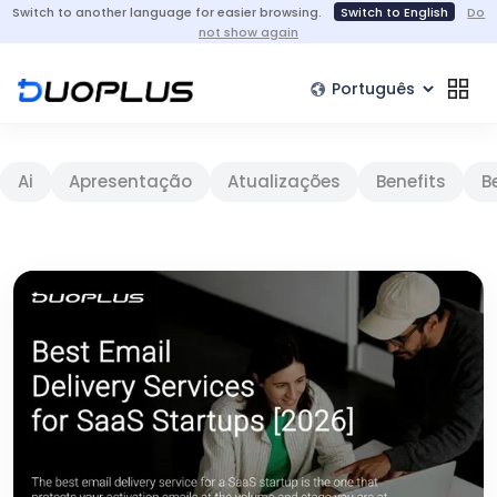
Switch to another language for easier browsing.
Switch to English
Do
not show again
Ai
Apresentação
Atualizações
Benefits
B