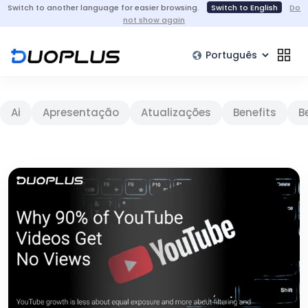
Switch to another language for easier browsing.
Switch to English
Do
not show again
Ai
Apresentação
Atualizações
Benefits
B