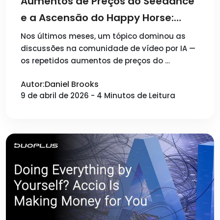
Aumentos de Preços do Seedance
e a Ascensão do Happy Horse:
Como a Criação de Vídeo por IA
Nos últimos meses, um tópico dominou as
discussões na comunidade de vídeo por IA —
Está Mudando
os repetidos aumentos de preços do …
Autor:Daniel Brooks
9 de abril de 2026 - 4 Minutos de Leitura