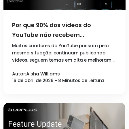
Por que 90% dos vídeos do
YouTube não recebem
visualizações: Distribuição de
Muitos criadores do YouTube passam pela
mesma situação: continuam publicando
tráfego e estratégias de
vídeos, seguem temas em alta e melhoram …
otimização no YouTube
Autor:Aisha Williams
16 de abril de 2026 - 8 Minutos de Leitura