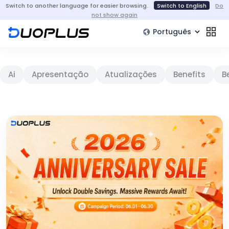
Switch to another language for easier browsing.
Switch to English
Do
not show again
Ai
Apresentação
Atualizações
Benefits
B