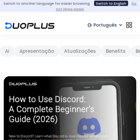
Switch to another language for easier browsing.
Switch to English
Do
not show again
Ai
Apresentação
Atualizações
Benefits
B