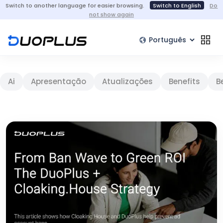
Switch to another language for easier browsing.
Switch to English
Do
not show again
Ai
Apresentação
Atualizações
Benefits
B