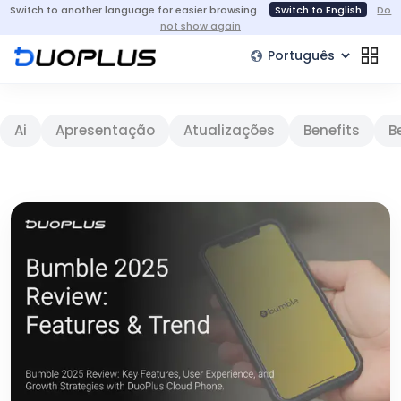
Switch to another language for easier browsing.
Switch to English
Do
not show again
Ai
Apresentação
Atualizações
Benefits
B