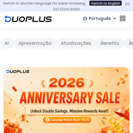
Switch to another language for easier browsing.
Switch to English
Do
not show again
Ai
Apresentação
Atualizações
Benefits
B