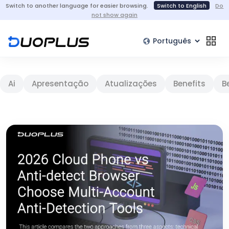
Switch to another language for easier browsing.
Switch to English
Do
not show again
Ai
Apresentação
Atualizações
Benefits
B