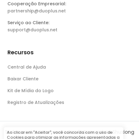
Cooperação Empresarial:
partnership@duoplus.net
Serviço ao Cliente:
support@duoplus.net
Recursos
Central de Ajuda
Baixar Cliente
Kit de Mídia do Logo
Registro de Atualizações
Todos os direitos reservados © Guangzhou Shuxiong
Ao clicar em "Aceitar", você concorda com o uso de
Cookies para otimizar as informações apresentadas a
Koala Information Technology Co., Ltd.