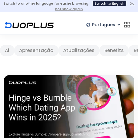
Switch to another language for easier browsing.
Switch to English
Do
not show again
Ai
Apresentação
Atualizações
Benefits
B