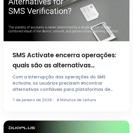
SMS Activate encerra operações:
quais são as alternativas
confiáveis para receber códigos
Com a interrupção das operações do SMS
Activate, os usuários precisam encontrar
de verificação por SMS?
alternativas confiáveis para plataformas de
códigos …
7 de janeiro de 2026
8 Minutos de Leitura