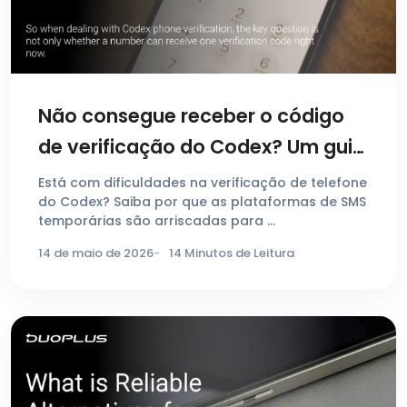
Não consegue receber o código
de verificação do Codex? Um guia
de 2026 para verificação por
Está com dificuldades na verificação de telefone
do Codex? Saiba por que as plataformas de SMS
telefone
temporárias são arriscadas para …
14 de maio de 2026
14 Minutos de Leitura