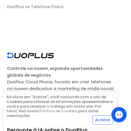
DuoPlus vs Telefone Físico
Controle na nuvem, expanda oportunidades
globais de negócios
DuoPlus Cloud Phone, focado em criar telefones
na nuvem dedicados a marketing de mídia social
global, TikTok e automação de jogos, ajudando a
Ao clicar em "Aceitar", você concorda com o uso de
Cookies para otimizar as informações apresentadas a
globalizar seu marketing em mídias sociais e abrir
você e para analisar o tráfego em nosso site. Por
novos horizontes.
favor, leia nossa
Política de Cookies
para obter
orientações.
Aceitar
Pergunte à IA sobre o DuoPlus