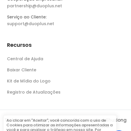
partnership@duoplus.net
Serviço ao Cliente:
support@duoplus.net
Recursos
Central de Ajuda
Baixar Cliente
Kit de Mídia do Logo
Registro de Atualizações
Todos os direitos reservados © Guangzhou Shuxiong
Ao clicar em "Aceitar", você concorda com o uso de
Cookies para otimizar as informações apresentadas a
Koala Information Technology Co., Ltd.
você e para analisar o tráfego em nosso site. Por