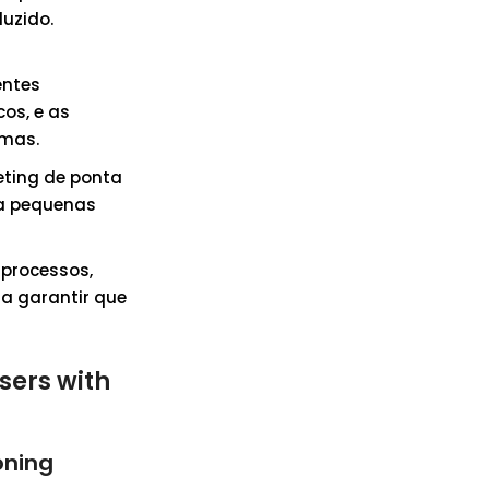
uzido.
entes
os, e as
emas.
ting de ponta
ra pequenas
 processos,
ra garantir que
sers with
oning