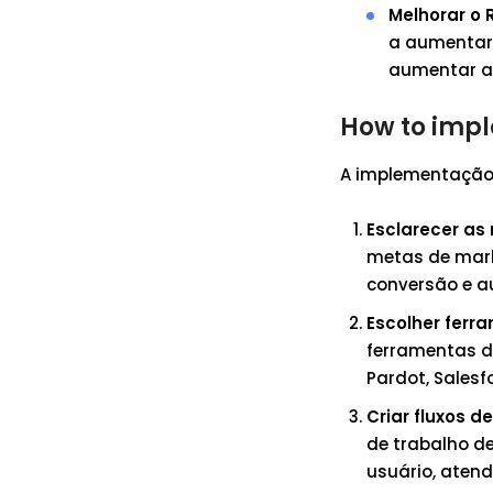
Melhorar o 
a aumentar 
aumentar a 
How to imp
A implementação
Esclarecer as
metas de mark
conversão e a
Escolher fer
ferramentas 
Pardot, Salesfo
Criar fluxos d
de trabalho d
usuário, atend