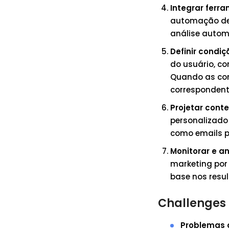
Integrar fer
automação de m
análise autom
Definir condi
do usuário, c
Quando as con
corresponden
Projetar cont
personalizado
como emails pe
Monitorar e an
marketing por
base nos resu
Challenges
Problemas 