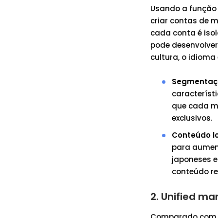
Usando a função 
criar contas de m
cada conta é iso
pode desenvolver
cultura, o idiom
Segmentaç
característ
que cada m
exclusivos.
Conteúdo l
para aument
japoneses e
conteúdo re
2. Unified m
Comparado com di