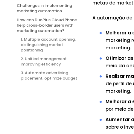
metas de market
Challenges in implementing
marketing automation
A automação de m
How can DuoPlus Cloud Phone
help cross-border users with
marketing automation?
Melhorar a 
1. Multiple account opening,
marketing r
distinguishing market
marketing.
positioning
Otimizar as
2. Unified management,
improving efficiency
meio da aná
3. Automate advertising
Realizar ma
placement, optimize budget
de perfil d
marketing.
Melhorar a 
por meio de
Aumentar a
sobre o inv