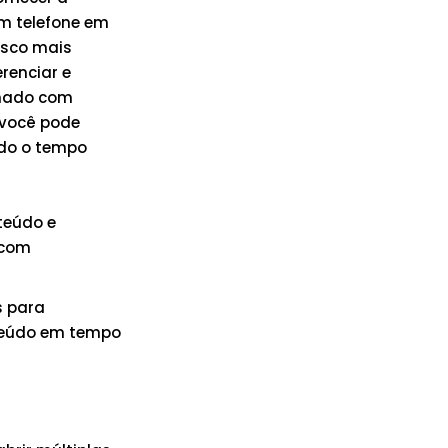
m telefone em
isco mais
renciar e
inado com
 você pode
ndo o tempo
teúdo e
 com
s para
nteúdo em tempo