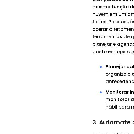
mesma função de 
nuvem em um ambi
fortes. Para usuá
operar diretame
ferramentas de g
planejar e agend
gasto em operaç
Planejar ca
organize o
antecedênc
Monitorar i
monitorar a
hábil para 
3. Automate 