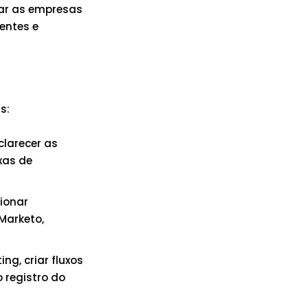
ar as empresas
ientes e
s:
clarecer as
xas de
cionar
Marketo,
g, criar fluxos
 registro do