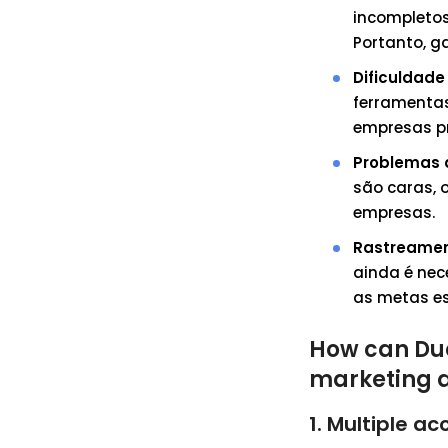
incompletos
Portanto, g
Dificuldade
ferramentas
empresas pr
Problemas 
são caras, 
empresas.
Rastreamen
ainda é nec
as metas e
How can Duo
marketing 
1. Multiple a