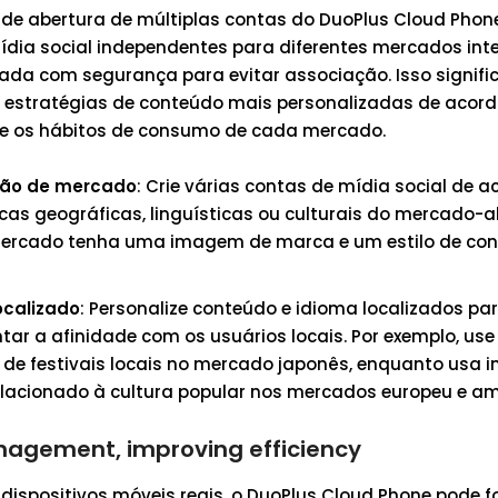
de abertura de múltiplas contas do DuoPlus Cloud Phon
ídia social independentes para diferentes mercados inte
lada com segurança para evitar associação. Isso signifi
 estratégias de conteúdo mais personalizadas de acor
a e os hábitos de consumo de cada mercado.
ão de mercado
: Crie várias contas de mídia social de 
icas geográficas, linguísticas ou culturais do mercado-a
ercado tenha uma imagem de marca e um estilo de co
ocalizado
: Personalize conteúdo e idioma localizados p
ar a afinidade com os usuários locais. Por exemplo, us
 de festivais locais no mercado japonês, enquanto usa i
lacionado à cultura popular nos mercados europeu e am
anagement, improving efficiency
spositivos móveis reais, o DuoPlus Cloud Phone pode f