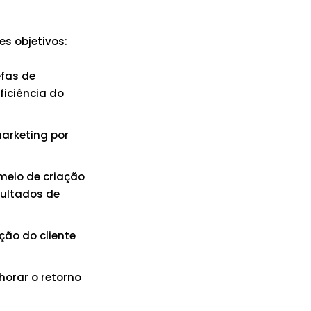
s objetivos:
efas de
ficiência do
marketing por
 meio de criação
sultados de
ação do cliente
horar o retorno