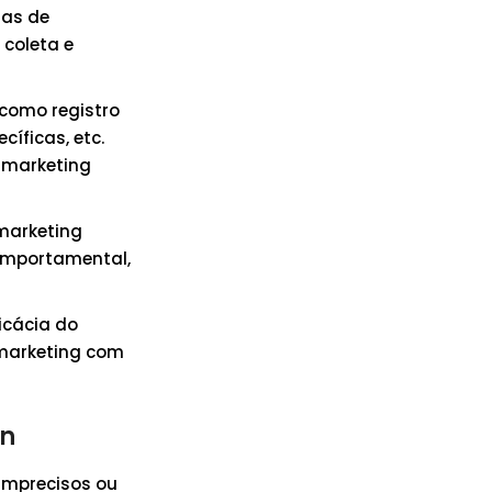
tas de
 coleta e
 como registro
íficas, etc.
 marketing
 marketing
comportamental,
ficácia do
 marketing com
on
imprecisos ou