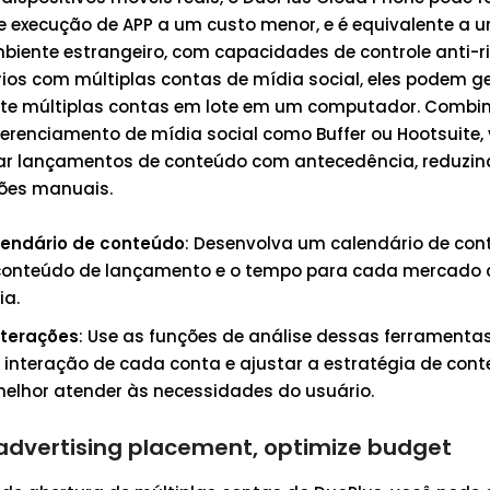
execução de APP a um custo menor, e é equivalente a u
ente estrangeiro, com capacidades de controle anti-r
rios com múltiplas contas de mídia social, eles podem ge
nte múltiplas contas em lote em um computador. Comb
erenciamento de mídia social como Buffer ou Hootsuite,
ar lançamentos de conteúdo com antecedência, reduzi
ões manuais.
lendário de conteúdo
: Desenvolva um calendário de con
 conteúdo de lançamento e o tempo para cada mercado
ia.
nterações
: Use as funções de análise dessas ferramenta
 interação de cada conta e ajustar a estratégia de co
melhor atender às necessidades do usuário.
advertising placement, optimize budget