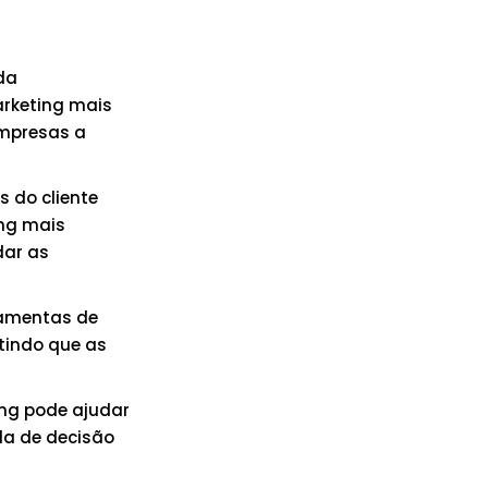
da
rketing mais
empresas a
s do cliente
ng mais
dar as
ramentas de
tindo que as
ng pode ajudar
da de decisão