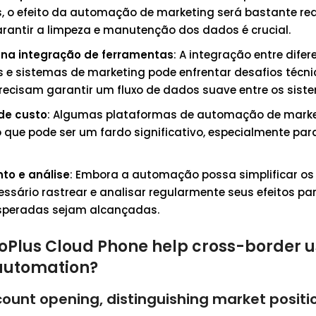
, o efeito da automação de marketing será bastante red
arantir a limpeza e manutenção dos dados é crucial.
 na integração de ferramentas
: A integração entre difer
 e sistemas de marketing pode enfrentar desafios técnic
ecisam garantir um fluxo de dados suave entre os sist
de custo
: Algumas plataformas de automação de marke
o que pode ser um fardo significativo, especialmente pa
to e análise
: Embora a automação possa simplificar os
essário rastrear e analisar regularmente seus efeitos pa
speradas sejam alcançadas.
Plus Cloud Phone help cross-border u
automation?
ccount opening, distinguishing market positi