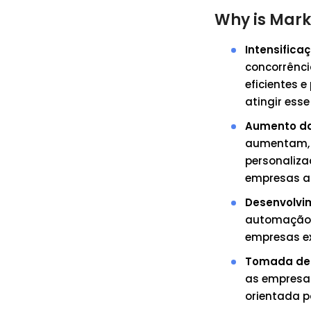
Why is Mark
Intensific
concorrênc
eficientes 
atingir esse
Aumento da
aumentam, a
personaliza
empresas a 
Desenvolvi
automação 
empresas e
Tomada de 
as empresas
orientada p