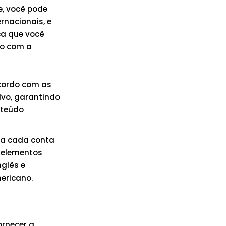
e, você pode
rnacionais, e
ca que você
do com a
acordo com as
lvo, garantindo
nteúdo
ara cada conta
e elementos
nglês e
ericano.
ornecer a