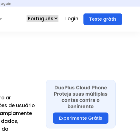
 again
Login
Teste grátis
r
DuoPlus Cloud Phone
Proteja suas múltiplas
rolar
contas contra o
es de usuário
banimento
 é amplamente
Experimente Grátis
 dados,
o da
r