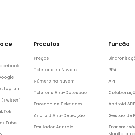
o de
Produtos
Função
Preços
Sincroniza
 Facebook
Telefone na Nuvem
RPA
Google
Número na Nuvem
API
Instagram
Telefone Anti-Detecção
Colaboraçã
 (Twitter)
Fazenda de Telefones
Android AD
TikTok
Android Anti-Detecção
Gestão de 
YouTube
Emulador Android
Transmissã
Monitorame
o