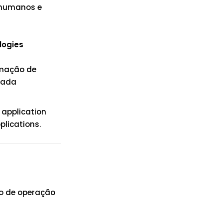
s humanos e
logies
omação de
tada
 application
plications.
po de operação