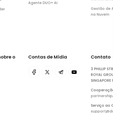
Agente DUO+ AI
Gestão de
der
na Nuvem
sobre o
Contas de Mídia
Contato
3 PHILLIP ST
ROYAL GROU
I
rok
SINGAPORE 
Cooperação
eepSeek
partnershi
Serviço ao C
support@du