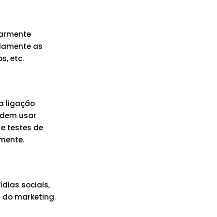
larmente
idamente as
s, etc.
a ligação
odem usar
e testes de
mente.
dias sociais,
a do marketing.