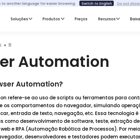
h to another language for easier browsing.
Switch to English
Do not show
I
Soluções
Produtos
Preços
Recursos
Baixa
s
B
er Automation
wser Automation?
on refere-se ao uso de scripts ou ferramentas para cont
 os comportamentos do navegador, simulando operaçõ
car, entrada de texto, navegação, etc. Essa tecnologia
s como desenvolvimento de software, teste, extração de
web e RPA (Automação Robótica de Processos). Por mei
vegador, desenvolvedores e testadores podem executa