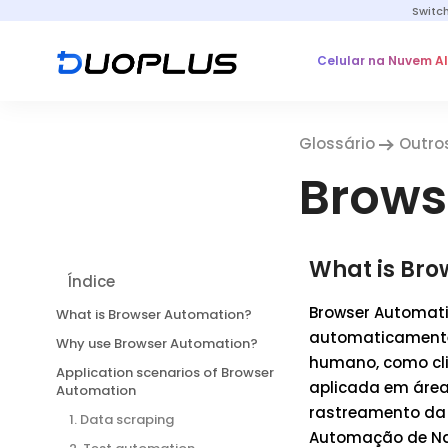
Switc
Celular na Nuvem A
Glossário
Outro
Brows
What is Bro
Índice
Browser Automati
What is Browser Automation?
automaticamente
Why use Browser Automation?
humano, como cli
Application scenarios of Browser
aplicada em área
Automation
rastreamento da 
1. Data scraping
Automação de Na