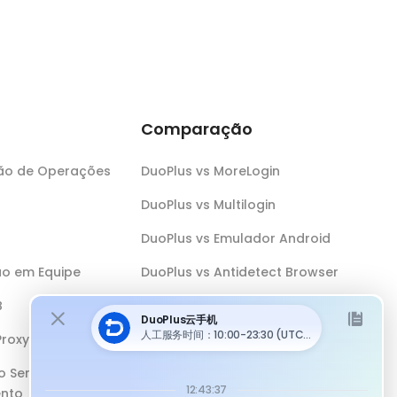
Comparação
ção de Operações
DuoPlus vs MoreLogin
DuoPlus vs Multilogin
DuoPlus vs Emulador Android
o em Equipe
DuoPlus vs Antidetect Browser
B
DuoPlus vs Telefone Físico
Proxy
o Sem
nto