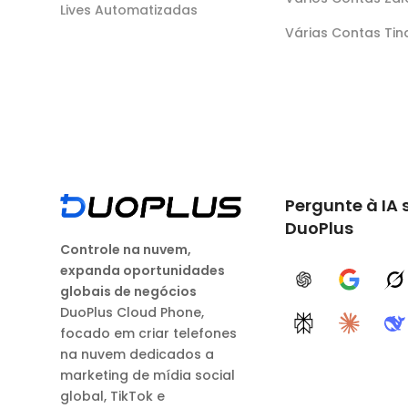
Lives Automatizadas
Várias Contas Tin
Pergunte à IA 
DuoPlus
Controle na nuvem,
expanda oportunidades
ChatGPT
Google A
G
globais de negócios
DuoPlus Cloud Phone,
Perplexity
Claude
D
focado em criar telefones
na nuvem dedicados a
marketing de mídia social
global, TikTok e