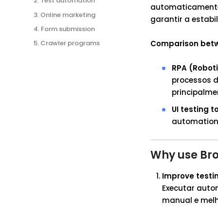
2. Test automation
automaticamente t
3. Online marketing
garantir a estabi
4. Form submission
5. Crawler programs
Comparison betw
RPA (Robot
processos 
principalme
UI testing t
automation,
Why use Br
Improve testin
Executar auto
manual e melho