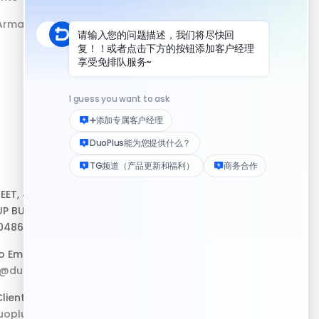
 Armazenamento
Recursos
REET, #10-04,
Central de Ajuda
P BUILDING,
Baixar Cliente
048693
Kit de Mídia do Logo
 Empresarial:
p@duoplus.net
Registro de Atualizações
liente:
oplus.net