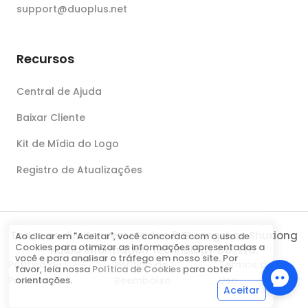
support@duoplus.net
Recursos
Central de Ajuda
Baixar Cliente
Kit de Mídia do Logo
Registro de Atualizações
Todos os direitos reservados © Guangzhou Shuxiong
Ao clicar em "Aceitar", você concorda com o uso de
Cookies para otimizar as informações apresentadas a
Koala Information Technology Co., Ltd.
você e para analisar o tráfego em nosso site. Por
Política de
Política de
Termos de
favor, leia nossa
Política de Cookies
para obter
Privacidade
Reembolso
Uso
orientações.
Aceitar