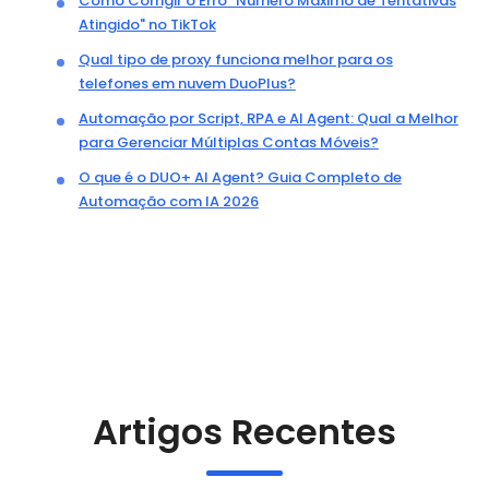
Como Corrigir o Erro "Número Máximo de Tentativas
Atingido" no TikTok
Qual tipo de proxy funciona melhor para os
telefones em nuvem DuoPlus?
Automação por Script, RPA e AI Agent: Qual a Melhor
para Gerenciar Múltiplas Contas Móveis?
O que é o DUO+ AI Agent? Guia Completo de
Automação com IA 2026
Artigos Recentes