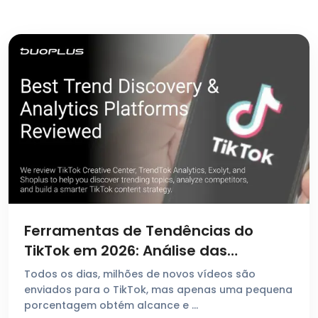
Ferramentas de Tendências do
TikTok em 2026: Análise das
Melhores Plataformas de
Todos os dias, milhões de novos vídeos são
Descoberta e Insights
enviados para o TikTok, mas apenas uma pequena
porcentagem obtém alcance e …