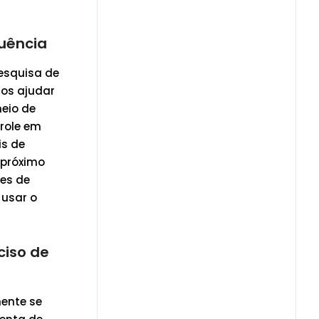
luência
esquisa de
nos ajudar
meio de
role em
is de
 próximo
es de
 usar o
ciso de
ente se