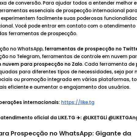
axa de conversão. Para ajudar todos a entender melhor 
erramentas essenciais de prospecção internacional par
s experimentem facilmente suas poderosas funcionalida
ional. Você pode entrar em contato com o atendimento o
 das ferramentas de prospecção.
cção no WhatsApp,
ferramentas de prospecção no Twitt
ção no Telegram, ferramentas de controle em nuvem pa
m nuvem para prospecção no Zalo
. Cada ferramenta de
uadas para diferentes tipos de necessidades, seja por 
ociais ou promoção integrada em várias plataformas, t
ais eficiente e aumentar o engajamento dos usuários.
perações internacionais
:
https://like.tg
atendimento oficial da LIKE.TG ✈️: @LIKETGLi @LIKETGAn
ara Prospecção no WhatsApp: Gigante da