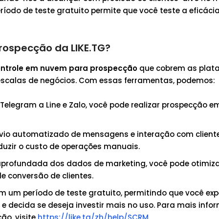
íodo de teste gratuito permite que você teste a eficáci
rospecção da LIKE.TG?
ontrole em nuvem para prospecção
que cobrem as plat
escalas de negócios. Com essas ferramentas, podemos:
, Telegram a Line e Zalo, você pode realizar prospecção e
nvio automatizado de mensagens e interação com cliente
duzir o custo de operações manuais.
aprofundada dos dados de marketing, você pode otimiz
e conversão de clientes.
m um período de teste gratuito, permitindo que você ex
 decida se deseja investir mais no uso. Para mais info
ão, visite
https://like.tg/zh/help/SCRM