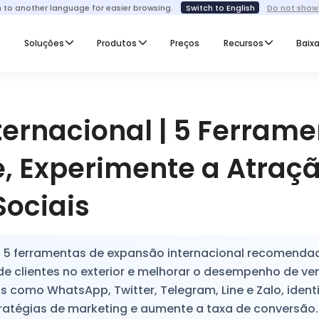
h to another language for easier browsing.
Switch to English
Do not show
I
Soluções
Produtos
Preços
Recursos
Baixa
ternacional | 5 Ferram
e, Experimente a Atraç
Sociais
as 5 ferramentas de expansão internacional recomenda
de clientes no exterior e melhorar o desempenho de ve
como WhatsApp, Twitter, Telegram, Line e Zalo, identi
tratégias de marketing e aumente a taxa de conversão.