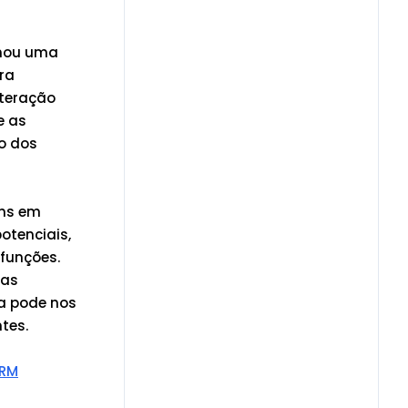
rnou uma
ra
nteração
e as
o dos
ens em
otenciais,
 funções.
 as
ta pode nos
tes.
CRM