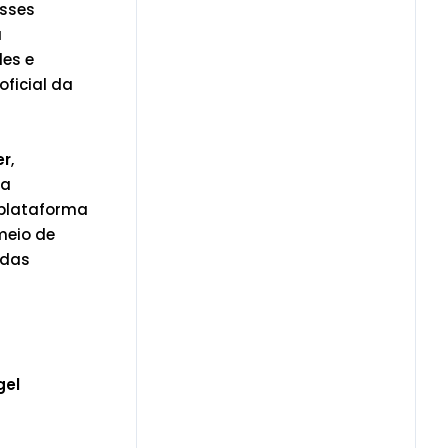
esses
a
des e
ficial da
er
,
ra
 plataforma
meio de
odas
gel