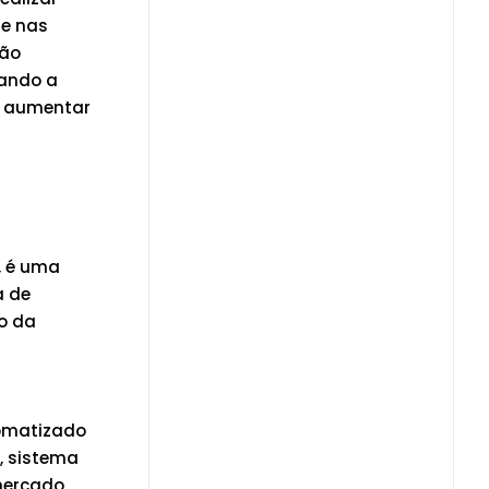
se nas
ção
zando a
o aumentar
, é uma
a de
o da
tomatizado
, sistema
 mercado