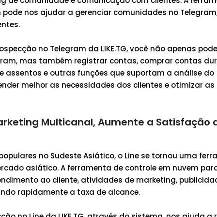
ng de comunidade e comunicação com clientes. A ferra
pode nos ajudar a gerenciar comunidades no Telegram, 
entes.
specção no Telegram da LIKE.TG, você não apenas pode
ram, mas também registrar contas, comprar contas dur
 assentos e outras funções que suportam a análise do
der melhor as necessidades dos clientes e otimizar as
rketing Multicanal, Aumente a Satisfação 
pulares no Sudeste Asiático, o Line se tornou uma fer
rcado asiático. A ferramenta de controle em nuvem par
endimento ao cliente, atividades de marketing, publicida
ndo rapidamente a taxa de alcance.
o no Line da LIKE.TG, através do sistema, nos ajuda a r