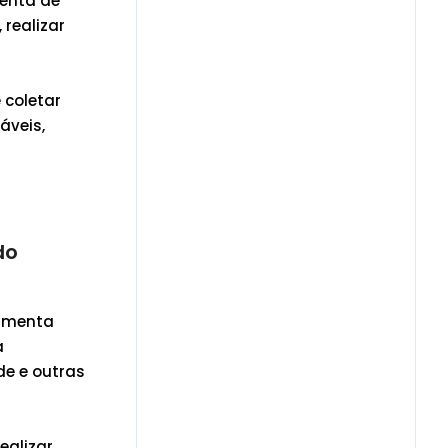
menta de
realizar
 coletar
áveis,
do
ramenta
a
de e outras
ealizar