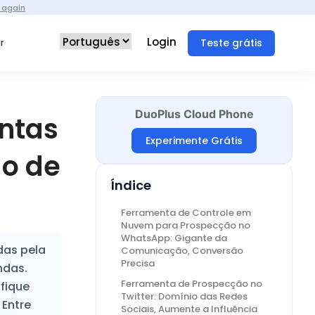
 again
Login
Teste grátis
r
DuoPlus Cloud Phone
entas
Experimente Grátis
ão de
Índice
Ferramenta de Controle em
Nuvem para Prospecção no
WhatsApp: Gigante da
das pela
Comunicação, Conversão
Precisa
ndas.
Ferramenta de Prospecção no
fique
Twitter: Domínio das Redes
 Entre
Sociais, Aumente a Influência