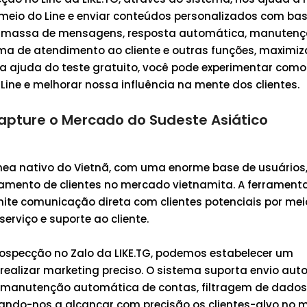
meio do Line e enviar conteúdos personalizados com ba
em massa de mensagens, resposta automática, manuten
ema de atendimento ao cliente e outras funções, maximi
 a ajuda do teste gratuito, você pode experimentar com
Line e melhorar nossa influência na mente dos clientes.
apture o Mercado do Sudeste Asiático
nea nativo do Vietnã, com uma enorme base de usuários
amento de clientes no mercado vietnamita. A ferrament
ite comunicação direta com clientes potenciais por mei
erviço e suporte ao cliente.
ospecção no Zalo da LIKE.TG, podemos estabelecer um
 realizar marketing preciso. O sistema suporta envio au
manutenção automática de contas, filtragem de dados
dando-nos a alcançar com precisão os clientes-alvo no