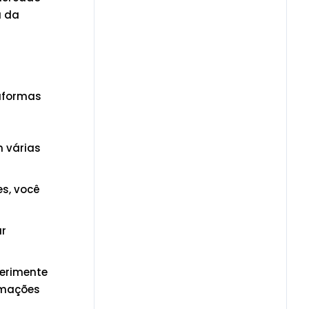
a da
aformas
m várias
s, você
ar
perimente
rmações