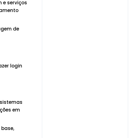
 e serviços
iamento
tagem de
azer login
s sistemas
ações em
 base,