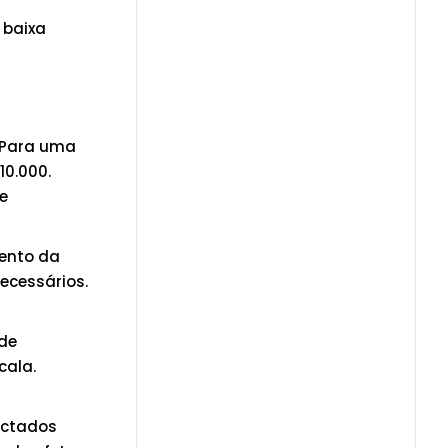
 baixa
. Para uma
10.000.
e
mento da
ecessários.
 de
cala.
ectados