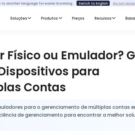
h to another language for easier browsing.
Switch to English
Do not show
I
Soluções
Produtos
Preços
Recursos
Baixa
r Físico ou Emulador? 
Dispositivos para
plas Contas
muladores para o gerenciamento de múltiplas contas 
iciência de gerenciamento para encontrar a melhor so