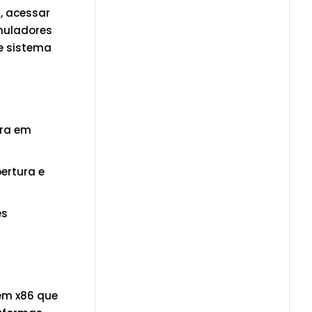
, acessar
muladores
e sistema
tra em
ertura e
es
em x86 que