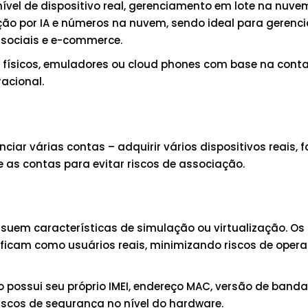
vel de dispositivo real, gerenciamento em lote na nuvem
ão por IA e números na nuvem, sendo ideal para gerenc
 sociais e e-commerce.
es físicos, emuladores ou cloud phones com base na con
racional.
ciar várias contas – adquirir vários dispositivos reais, f
e as contas para evitar riscos de associação.
ossuem características de simulação ou virtualização. O
tificam como usuários reais, minimizando riscos de oper
o possui seu próprio IMEI, endereço MAC, versão de banda
riscos de segurança no nível do hardware.