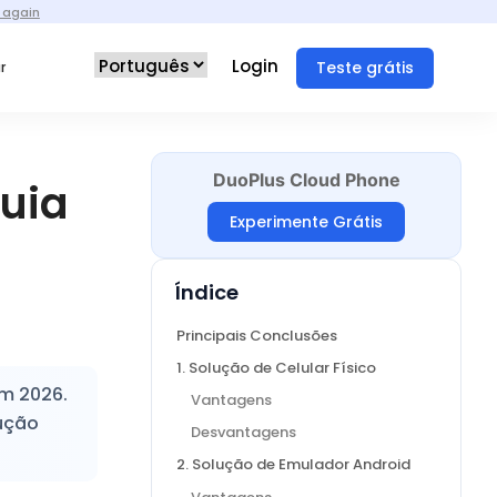
 again
Login
Teste grátis
r
DuoPlus Cloud Phone
Guia
Experimente Grátis
Índice
Principais Conclusões
1. Solução de Celular Físico
em 2026.
Vantagens
lução
Desvantagens
2. Solução de Emulador Android