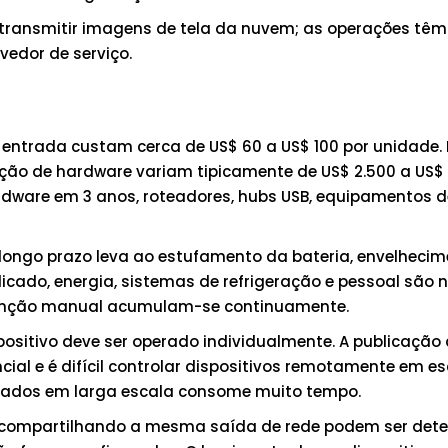
 transmitir imagens de tela da nuvem; as operações têm
vedor de serviço.
e entrada custam cerca de US$ 60 a US$ 100 por unidade
ição de hardware variam tipicamente de US$ 2.500 a US$ 
rdware em 3 anos, roteadores, hubs USB, equipamentos d
 longo prazo leva ao estufamento da bateria, envelheci
cado, energia, sistemas de refrigeração e pessoal são n
utenção manual acumulam-se continuamente.
positivo deve ser operado individualmente. A publicação
al e é difícil controlar dispositivos remotamente em es
ar dados em larga escala consome muito tempo.
os compartilhando a mesma saída de rede podem ser det