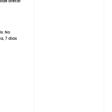
ode afetar
is. No
a, 7 dias