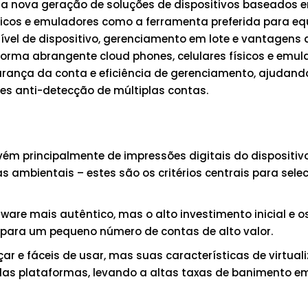
a nova geração de soluções de dispositivos baseados 
sicos e emuladores como a ferramenta preferida para eq
ível de dispositivo, gerenciamento em lote e vantagens 
forma abrangente cloud phones, celulares físicos e emul
urança da conta e eficiência de gerenciamento, ajudand
s anti-detecção de múltiplas contas.
vém principalmente de impressões digitais do dispositiv
cas ambientais – estes são os critérios centrais para sele
ware mais autêntico, mas o alto investimento inicial e o
ara um pequeno número de contas de alto valor.
r e fáceis de usar, mas suas características de virtual
 das plataformas, levando a altas taxas de banimento e