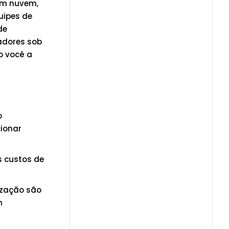
em nuvem,
uipes de
de
adores sob
o você a
o
cionar
s custos de
ização são
m