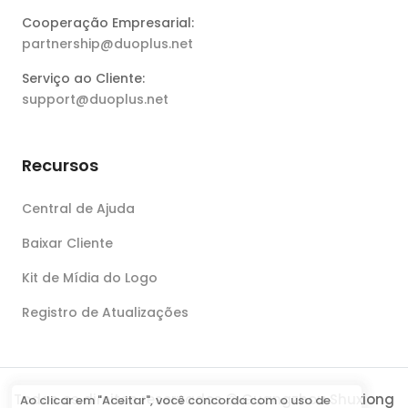
Cooperação Empresarial:
partnership@duoplus.net
Serviço ao Cliente:
support@duoplus.net
Recursos
Central de Ajuda
Baixar Cliente
Kit de Mídia do Logo
Registro de Atualizações
Todos os direitos reservados © Guangzhou Shuxiong
Ao clicar em "Aceitar", você concorda com o uso de